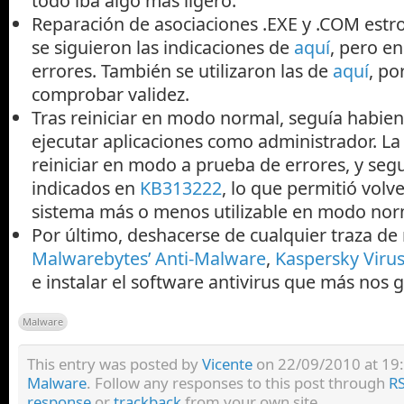
todo iba algo más ligero.
Reparación de asociaciones .EXE y .COM estr
se siguieron las indicaciones de
aquí
, pero e
errores. También se utilizaron las de
aquí
, p
comprobar validez.
Tras reiniciar en modo normal, seguía habi
ejecutar aplicaciones como administrador. La
reiniciar en modo a prueba de errores, y segu
indicados en
KB313222
, lo que permitió volv
sistema más o menos utilizable en modo nor
Por último, deshacerse de cualquier traza d
Malwarebytes’ Anti-Malware
,
Kaspersky Viru
e instalar el software antivirus que más nos g
Malware
This entry was posted by
Vicente
on 22/09/2010 at 19:0
Malware
. Follow any responses to this post through
RS
response
or
trackback
from your own site.