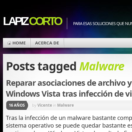
LAPIZ
CORTO
PARA ESAS SOLUCIONES QUE NU
HOME
ACERCA DE
Posts tagged
Malware
Reparar asociaciones de archivo 
Windows Vista tras infección de v
16 AÑOS
by
Vicente
in
Malware
Tras la infección de un malware bastante compl
sistema operativo se puede quedar bastante es