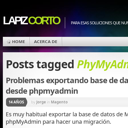
LAPIZ
CORTO
PARA ESAS SOLUCIONES QUE NU
HOME
ACERCA DE
Posts tagged
PhyMyAd
Problemas exportando base de d
desde phpmyadmin
14 AÑOS
by
Jorge
in
Magento
Es muy habitual exportar la base de datos de
phpMyAdmin para hacer una migración.