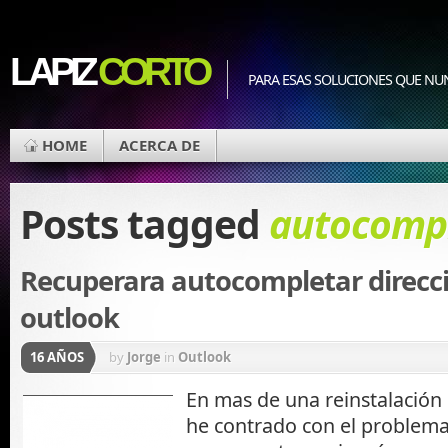
LAPIZ
CORTO
PARA ESAS SOLUCIONES QUE NU
HOME
ACERCA DE
Posts tagged
autocomp
Recuperara autocompletar direcc
outlook
16 AÑOS
by
Jorge
in
Outlook
En mas de una reinstalación 
he contrado con el problem