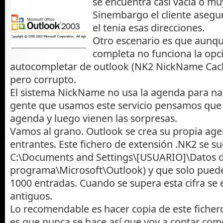
se encuentra casi vacía o mu
Sinembargo el cliente asegu
el tenia esas direcciones.
Otro escenario es que aunq
completa no funciona la opc
autocompletar de outlook (NK2 NickName Cache
pero corrupto.
El sistema NickName no usa la agenda para n
gente que usamos este servicio pensamos que 
agenda y luego vienen las sorpresas.
Vamos al grano. Outlook se crea su propia age
entrantes. Este fichero de extensión .NK2 se s
C:\Documents and Settings\[USUARIO]\Datos 
programa\Microsoft\Outlook) y que solo pued
1000 entradas. Cuando se supera esta cifra se 
antiguos.
Lo recomendable es hacer copia de este fichero
es que nunca se hace así que voy a contar com