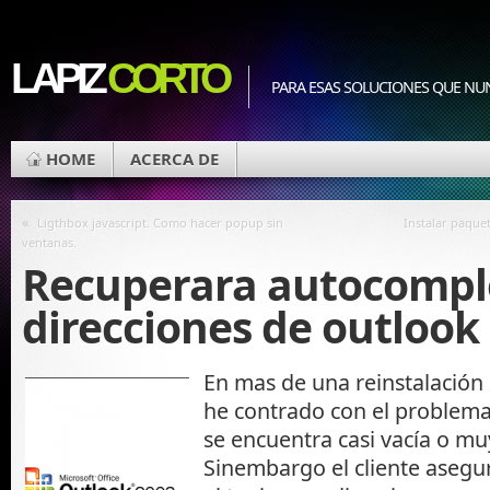
LAPIZ
CORTO
PARA ESAS SOLUCIONES QUE NU
HOME
ACERCA DE
«
Ligthbox javascript. Como hacer popup sin
Instalar paque
ventanas.
Recuperara autocompl
direcciones de outlook
En mas de una reinstalación 
he contrado con el problem
se encuentra casi vacía o mu
Sinembargo el cliente asegu