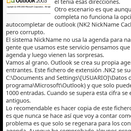
el tenia esas direcciones.
Otro escenario es que aunq
completa no funciona la opc
autocompletar de outlook (NK2 NickName Cache
pero corrupto.
El sistema NickName no usa la agenda para n
gente que usamos este servicio pensamos que 
agenda y luego vienen las sorpresas.
Vamos al grano. Outlook se crea su propia age
entrantes. Este fichero de extensión .NK2 se s
C:\Documents and Settings\[USUARIO]\Datos 
programa\Microsoft\Outlook) y que solo pued
1000 entradas. Cuando se supera esta cifra se 
antiguos.
Lo recomendable es hacer copia de este fichero
es que nunca se hace así que voy a contar com
problema es que solo se regenara para los con
agenda. Aunque he comprobado algunos progr