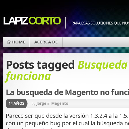
LAPIZ
CORTO
PARA ESAS SOLUCIONES QUE NU
HOME
ACERCA DE
Posts tagged
Busqueda
funciona
La busqueda de Magento no func
14 AÑOS
by
Jorge
in
Magento
Parece ser que desde la versión 1.3.2.4 a la 1.
con un pequeño bug por el cual la búsqueda n