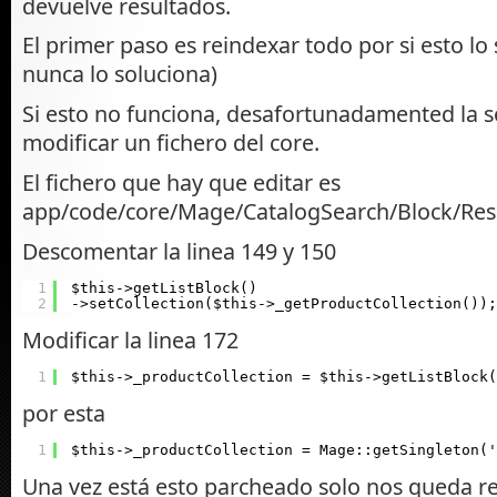
devuelve resultados.
El primer paso es reindexar todo por si esto lo 
nunca lo soluciona)
Si esto no funciona, desafortunadamented la s
modificar un fichero del core.
El fichero que hay que editar es
app/code/core/Mage/CatalogSearch/Block/Res
Descomentar la linea 149 y 150
1
$this->getListBlock()
2
->setCollection($this->_getProductCollection());
Modificar la linea 172
1
$this->_productCollection = $this->getListBlock(
por esta
1
$this->_productCollection = Mage::getSingleton(
Una vez está esto parcheado solo nos queda re