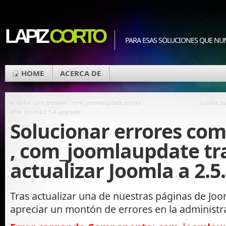
LAPIZ
CORTO
PARA ESAS SOLUCIONES QUE NU
HOME
ACERCA DE
«
Solve com_installer , com_joomlaupdate errors
Joomla: f
after Joomla 2.5.4 upgrade
Solucionar errores com
, com_joomlaupdate tr
actualizar Joomla a 2.5
Tras actualizar una de nuestras páginas de J
apreciar un montón de errores en la administr