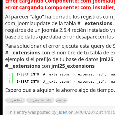
Error cargando Componente: com_joomlaup
Error cargando Componente: com_installer,
Al parecer “algo” ha borrado los registros com_
com_joomlaupdate de la tabla
#__extensions
.
registros de un Joomla 2.5.4 recién instalado y 
base de datos que daba error desaparecen los 
Para solucionar el error ejecuta esta query d
#__extensions
con el nombre de tu tabla de e
ejemplo si el prefijo de tu base de datos
jml25
#__extensions
con
jml25_extensions
1
INSERT INTO `#__extensions` (`extension_id`, `na
2
3
INSERT INTO `#__extensions` (`extension_id`, `na
Espero que a alguien le ahorre algo de tiempo.
com_installer
com_joomlaupdate
Joomla!
This entry was posted by
Jiden
on 04/04/2012 at 14:15,