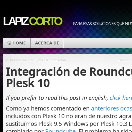
LAPIZ
CORTO
PARA ESAS SOLUCIONES QUE NU
HOME
ACERCA DE
«
Roundcube and Plesk 10 integration
Insertar 
Integración de Roundc
Plesk 10
If you prefer to read this post in english,
click her
Como ya hemos comentado en
anteriores oca
incluidos con Plesk 10 no eran de nuestro agr
sustituímos Plesk 9.5 Windows por Plesk 10.3 
cambiarlo por
Roundcube
. El problema ha sido