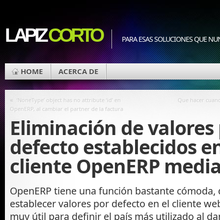
LAPIZ
CORTO
PARA ESAS SOLUCIONES QUE NU
HOME
ACERCA DE
«
‘NoneType’ object has no attribute ‘id’ en
Que hacer cuan
OpenERP, al cambiar el partner de la factura
Eliminación de valores
defecto establecidos en
cliente OpenERP medi
OpenERP tiene una función bastante cómoda, 
establecer valores por defecto en el cliente we
muy útil para definir el país más utilizado al d