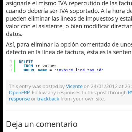
asignarle el mismo IVA repercutido de las factu
cuando debería ser IVA soportado. A la hora de
pueden eliminar las líneas de impuestos y esta
valor con el asistente, o bien modificar direct
datos.
Así, para eliminar la opción comentada de uno
defecto en la línea de factura, esta es la sentenc
1
DELETE
2
FROM
ir_values
3
WHERE
name
= 
'invoice_line_tax_id'
This entry was posted by
Vicente
on 24/01/2012 at 23:5
OpenERP
. Follow any responses to this post through
R
response
or
trackback
from your own site.
Deja un comentario