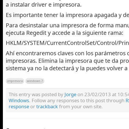
a instalar driver e impresora.
Es importante tener la impresora apagada y d
Para desinstalar una impresora de forma man
ejecuta Regedit y accede a la siguiente rama:
HKLM/SYSTEM/CurrentControlSet/Control/Print
Ahí encontraremos claves con los parámetros 
impresoras. Elimina la impresora que te da pr
sistema ya no la detectará y la puedes volver a i
impresora
windows 7
This entry was posted by
Jorge
on 23/02/2013 at 10:54,
Windows
. Follow any responses to this post through
R
response
or
trackback
from your own site.