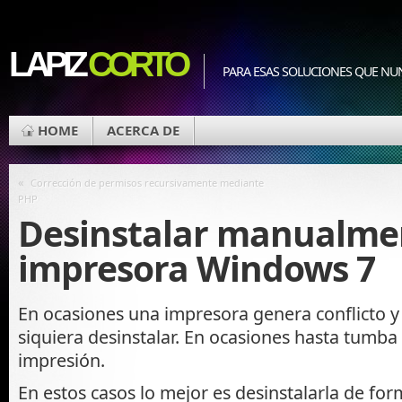
LAPIZ
CORTO
PARA ESAS SOLUCIONES QUE NU
HOME
ACERCA DE
«
Corrección de permisos recursivamente mediante
PHP
Desinstalar manualme
impresora Windows 7
En ocasiones una impresora genera conflicto y 
siquiera desinstalar. En ocasiones hasta tumba 
impresión.
En estos casos lo mejor es desinstalarla de fo