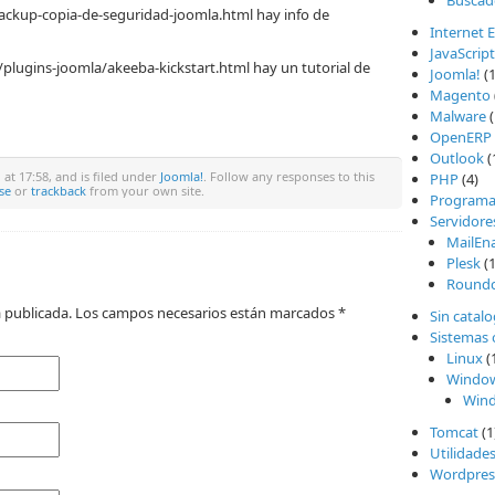
Buscad
ckup-copia-de-seguridad-joomla.html hay info de
Internet 
JavaScript
plugins-joomla/akeeba-kickstart.html hay un tutorial de
Joomla!
(1
Magento
Malware
(
OpenERP
Outlook
(
at 17:58, and is filed under
Joomla!
. Follow any responses to this
PHP
(4)
se
or
trackback
from your own site.
Programa
Servidore
MailEn
Plesk
(1
Round
rá publicada. Los campos necesarios están marcados
*
Sin catal
Sistemas 
Linux
(
Windo
Wind
Tomcat
(1
Utilidade
Wordpres