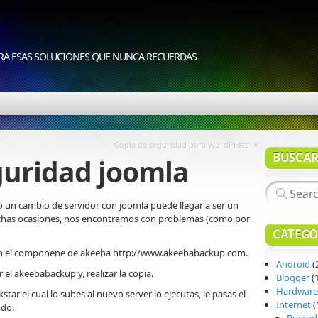
RA ESAS SOLUCIONES QUE NUNCA RECUERDAS
»
Copia de seguridad para WordPress
BUSCA
guridad joomla
 un cambio de servidor con joomla puede llegar a ser un
uchas ocasiones, nos encontramos con problemas (como por
CATEGO
con el componene de akeeba http://www.akeebabackup.com.
Android
(
 el akeebabackup y, realizar la copia.
Blogger
(1
Hardware
tar el cual lo subes al nuevo server lo ejecutas, le pasas el
Internet
(
ado.