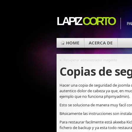
LAPIZ
CORTO
PA
HOME
ACERCA DE
«
Recuperar administrador magento
Copias de se
Hacer una copia de seguridad de joomla o
autentico dolor de cabeza ya que, en m
ejemplo que no funciona phpmyadmin).
Esto se soluciona de manera muy facil 
BAsicamente las instrucciones son instalar
Para restaurar facilmente está akeeba Kicks
fichero de backup y ya esta todo restaur