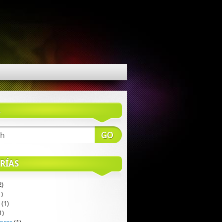
R
RÍAS
2)
)
(1)
1)