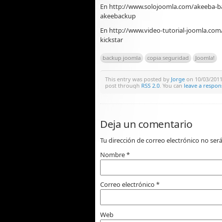
En http://www.solojoomla.com/akeeba-ba
akeebackup
En http://www.video-tutorial-joomla.com/
kickstar
backup joomla
copia seguridad
Joomla!
This entry was posted by
Jorge
on 10/03/2011 
post through
RSS 2.0
. You can
leave a respon
Deja un comentario
Tu dirección de correo electrónico no se
Nombre
*
Correo electrónico
*
Web