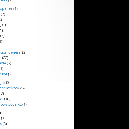
ores
(1)
Explorer
(1)
(2)
2)
(31)
1)
(3)
1)
ción general
(2)
s
(22)
able
(2)
1)
cube
(3)
ogar
(3)
operativos
(26)
17)
ws
(10)
ows 2008 R2
(1)
)
s
(1)
s
(3)