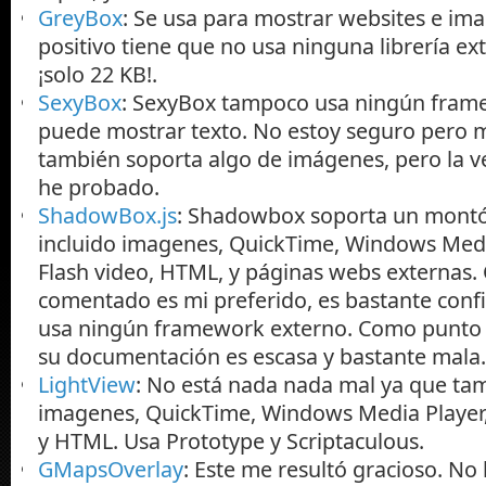
GreyBox
: Se usa para mostrar websites e i
positivo tiene que no usa ninguna librería ex
¡solo 22 KB!.
SexyBox
: SexyBox tampoco usa ningún frame
puede mostrar texto. No estoy seguro pero 
también soporta algo de imágenes, pero la v
he probado.
ShadowBox.js
: Shadowbox soporta un mont
incluido imagenes, QuickTime, Windows Media
Flash video, HTML, y páginas webs externas.
comentado es mi preferido, es bastante conf
usa ningún framework externo. Como punto 
su documentación es escasa y bastante mala.
LightView
: No está nada nada mal ya que ta
imagenes, QuickTime, Windows Media Player, 
y HTML. Usa Prototype y Scriptaculous.
GMapsOverlay
: Este me resultó gracioso. No