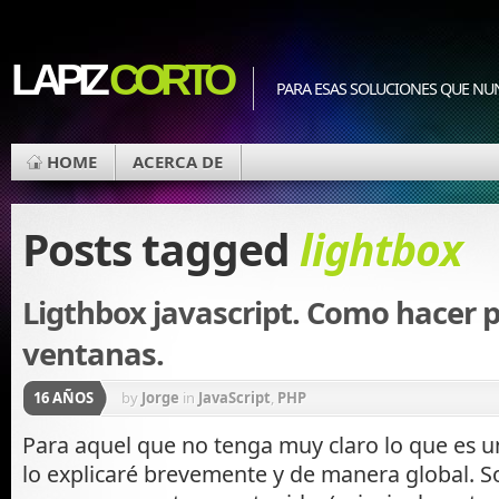
LAPIZ
CORTO
PARA ESAS SOLUCIONES QUE NU
HOME
ACERCA DE
Posts tagged
lightbox
Ligthbox javascript. Como hacer 
ventanas.
16 AÑOS
by
Jorge
in
JavaScript
,
PHP
Para aquel que no tenga muy claro lo que es u
lo explicaré brevemente y de manera global. So