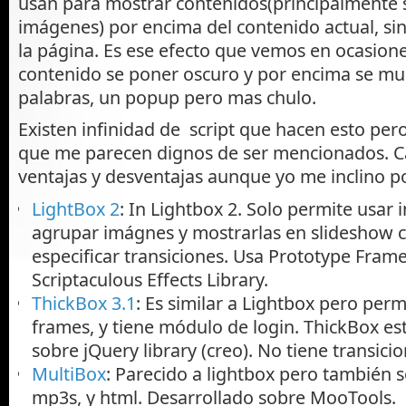
usan para mostrar contenidos(principalmente 
imágenes) por encima del contenido actual, si
la página. Es ese efecto que vemos en ocasion
contenido se poner oscuro y por encima se mu
palabras, un popup pero mas chulo.
Existen infinidad de script que hacen esto per
que me parecen dignos de ser mencionados. C
ventajas y desventajas aunque yo me inclino p
LightBox 2
: In Lightbox 2. Solo permite usar
agrupar imágnes y mostrarlas en slideshow co
especificar transiciones. Usa Prototype Fram
Scriptaculous Effects Library.
ThickBox 3.1
: Es similar a Lightbox pero permi
frames, y tiene módulo de login. ThickBox es
sobre jQuery library (creo). No tiene transicio
MultiBox
: Parecido a lightbox pero también s
mp3s, y html. Desarrollado sobre MooTools.