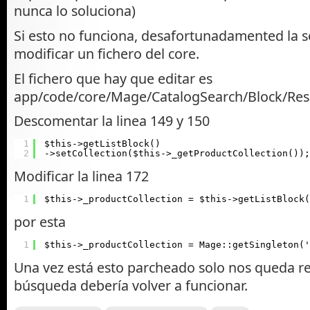
nunca lo soluciona)
Si esto no funciona, desafortunadamented la s
modificar un fichero del core.
El fichero que hay que editar es
app/code/core/Mage/CatalogSearch/Block/Res
Descomentar la linea 149 y 150
1
$this->getListBlock()
2
->setCollection($this->_getProductCollection());
Modificar la linea 172
1
$this->_productCollection = $this->getListBlock(
por esta
1
$this->_productCollection = Mage::getSingleton(
Una vez está esto parcheado solo nos queda re
búsqueda debería volver a funcionar.