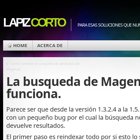
LAPIZ
CORTO
PARA ESAS SOLUCIONES QUE NU
HOME
ACERCA DE
«
Como cambiar el conjunto de atributos de
Magento
La busqueda de Magen
funciona.
Parece ser que desde la versión 1.3.2.4 a la 1.
con un pequeño bug por el cual la búsqueda n
devuelve resultados.
El primer paso es reindexar todo por si esto lo 